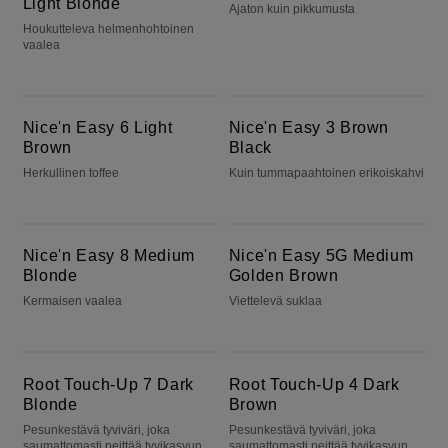
Light Blonde
Ajaton kuin pikkumusta
Houkutteleva helmenhohtoinen
vaalea
Nice'n Easy 6 Light Brown
Nice'n Easy 3 Brown Black
Nice'n Easy 6 Light
Nice'n Easy 3 Brown
Brown
Black
Herkullinen toffee
Kuin tummapaahtoinen erikoiskahvi
Nice'n Easy 8 Medium Blonde
Nice'n Easy 5G Medium Golden Brown
Nice'n Easy 8 Medium
Nice'n Easy 5G Medium
Blonde
Golden Brown
Kermaisen vaalea
Viettelevä suklaa
Root Touch-Up 7 Dark Blonde
Root Touch-Up 4 Dark Brown
Root Touch-Up 7 Dark
Root Touch-Up 4 Dark
Blonde
Brown
Pesunkestävä tyviväri, joka
Pesunkestävä tyviväri, joka
saumattomasti peittää tyvikasvun,
saumattomasti peittää tyvikasvun,