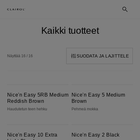
Kaikki tuotteet
SUODATA JA LAJITTELE
Näyttää 16 / 16
Nice'n Easy 5RB Medium Reddish Brown
Nice'n Easy 5 Medium Brown
Nice'n Easy 5RB Medium
Nice'n Easy 5 Medium
Reddish Brown
Brown
Haudutetun teen hehku
Pehmeä mokka
Nice'n Easy 10 Extra Light Blonde
Nice'n Easy 2 Black
Nice'n Easy 10 Extra
Nice'n Easy 2 Black