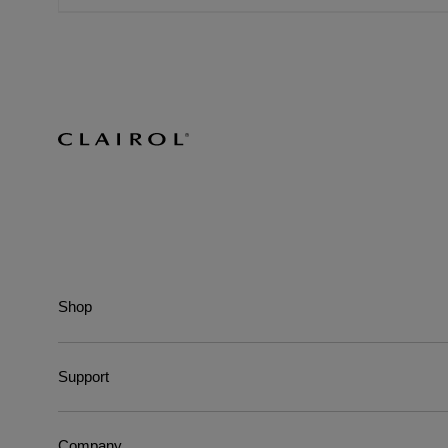
Shop
Support
Company