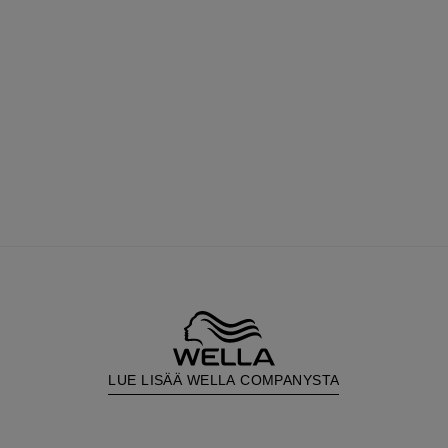
Nice'n Easy 2 Black
asy 6 Light Brown
Nice'n Easy 2 Black
toffee
Ajaton kuin pikkumusta
LUE LISÄÄ WELLA COMPANYSTA