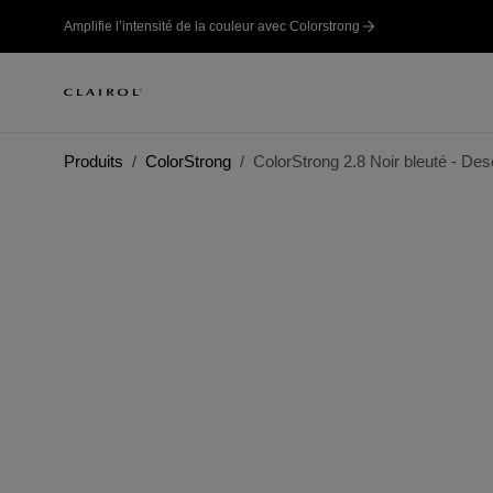
Amplifie l’intensité de la couleur avec Colorstrong
Produits
ColorStrong
ColorStrong 2.8 Noir bleuté - Des