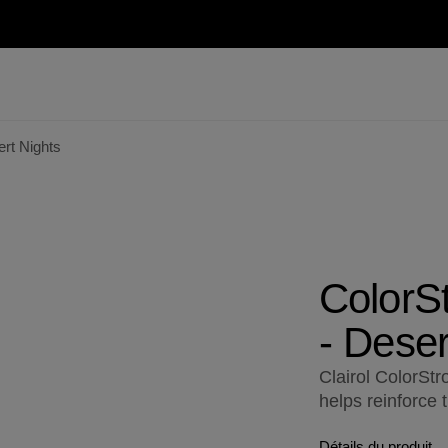
ert Nights
ColorSt
- Deser
Clairol ColorStr
helps reinforce t
Détails du produit