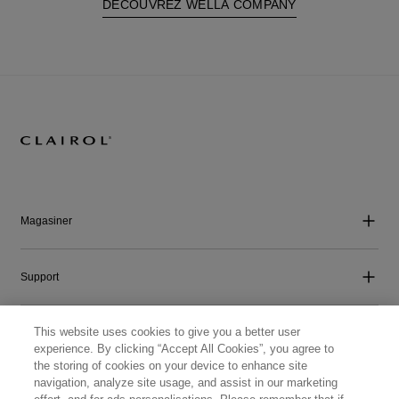
DÉCOUVREZ WELLA COMPANY
Magasiner
Support
This website uses cookies to give you a better user
Entreprise
experience. By clicking “Accept All Cookies”, you agree to
the storing of cookies on your device to enhance site
navigation, analyze site usage, and assist in our marketing
Connecte-toi avec nous