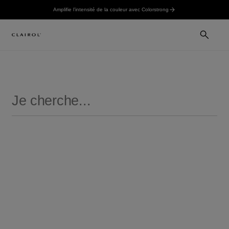
Amplifie l’intensité de la couleur avec Colorstrong
RECHERCHER
COLORATION PERMANENTE
AMÉLIOREZ
NOIR
BLOND
NICE'N EASY
COLORSTRONG
Nos meilleures ventes
Nice'n Easy 10 Blond Extra-Clair
Nice'n Easy 6 Châtain Clair
Nice'n Easy 10 Blond Extra-Clair
Nice'n Easy 6 Châ
Aussi majestueuse que le soleil levant
Aussi adorable que des 