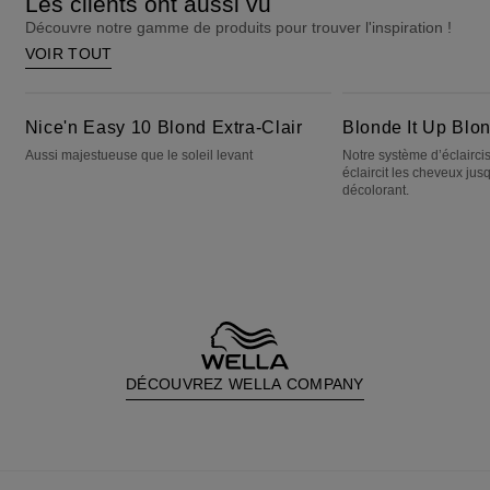
Les clients ont aussi vu
Découvre notre gamme de produits pour trouver l'inspiration !
VOIR TOUT
Nice'n Easy 10 Blond Extra-Clair
Blonde It Up Blond Platine
Nice'n Easy 10 Blond Extra-Clair
Blonde It Up Blon
Aussi majestueuse que le soleil levant
Notre système d’éclairci
éclaircit les cheveux ju
décolorant.
DÉCOUVREZ WELLA COMPANY