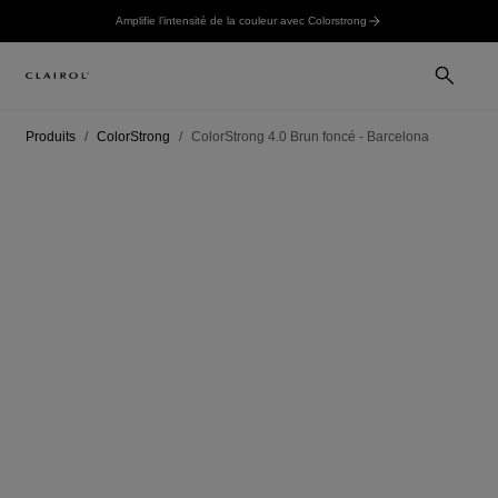
Amplifie l’intensité de la couleur avec Colorstrong
Produits
ColorStrong
ColorStrong 4.0 Brun foncé - Barcelona