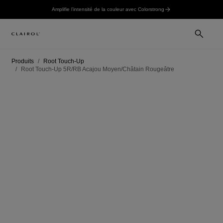
Amplifie l’intensité de la couleur avec Colorstrong
Produits
Root Touch-Up
Root Touch-Up 5R/RB Acajou Moyen/Châtain Rougeâtre