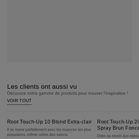
Les clients ont aussi vu
Découvre notre gamme de produits pour trouver l'inspiration !
VOIR TOUT
Root Touch-Up 10 Blond Extra-clair
Root Touch-Up 2in1 Color + Volume Spray Brun Foncé à Moyen
Root Touch-Up 10 Blond Extra-clair
Root Touch-Up 2i
Spray Brun Fonc
Il se marie parfaitement avec les nuances les plus
populaires, même celles des salons.
Dites au revoir aux repo