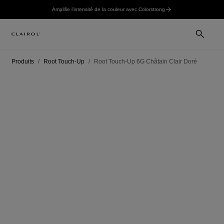
Amplifie l’intensité de la couleur avec Colorstrong
Produits
Root Touch-Up
Root Touch-Up 6G Châtain Clair Doré