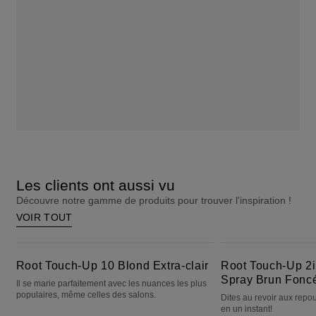
Les clients ont aussi vu
Découvre notre gamme de produits pour trouver l'inspiration !
VOIR TOUT
Root Touch-Up 10 Blond Extra-clair
Root Touch-Up 2in1 Color + Volume Spray Brun Foncé à Moyen
Root Touch-Up 10 Blond Extra-clair
Root Touch-Up 2i
Spray Brun Fonc
Il se marie parfaitement avec les nuances les plus
populaires, même celles des salons.
Dites au revoir aux repo
en un instant!