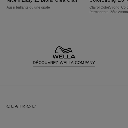
Nice'n Easy 11 Blond Ultra Clair
ColorStrong 1.0 N
Aussi brillante qu’une opale
Clairol ColorStrong, Col
Permanente, Zéro Ammoni
DÉCOUVREZ WELLA COMPANY