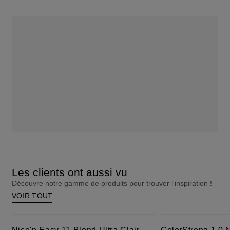
Les clients ont aussi vu
Découvre notre gamme de produits pour trouver l'inspiration !
VOIR TOUT
Nice'n Easy 11 Blond Ultra Clair
ColorStrong 1.0 Noir - Hawaii