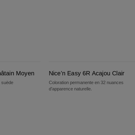
Nice'n Easy 6R Acajou Clair
hâtain Moyen
Nice'n Easy 6R Acajou Clair
u suède
Coloration permanente en 32 nuances
d’apparence naturelle.