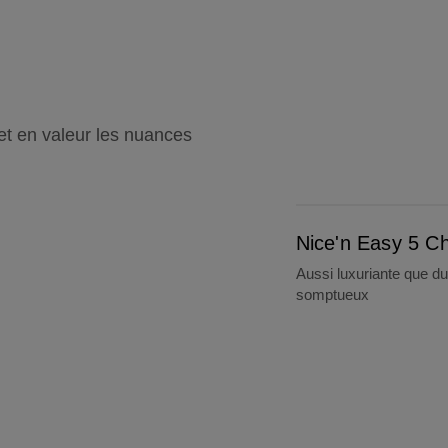
et en valeur les nuances
Nice'n Easy 5 Châtain Moyen
Nice'n Easy 5 C
Aussi luxuriante que d
somptueux