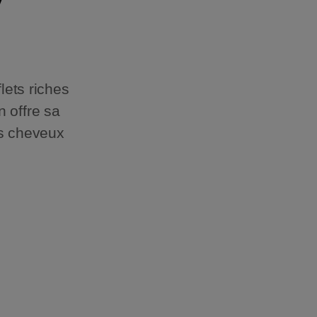
y
lets riches
 offre sa
es cheveux