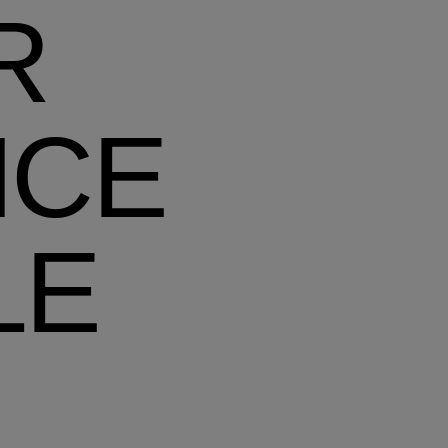
R
NCE
LE