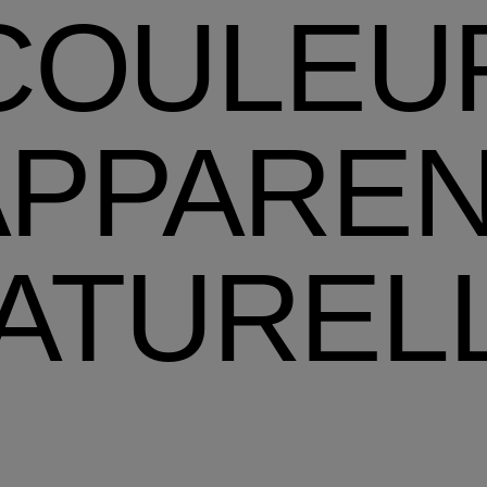
COULEU
APPARE
ATUREL