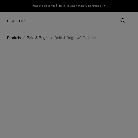
Amplifie l’intensité de la couleur avec Colorstrong
Produits
Bold & Bright
Bold & Bright 40 Cafecito