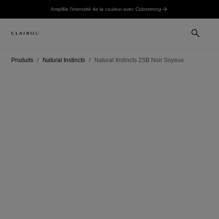
Amplifie l’intensité de la couleur avec Colorstrong
Produits
Natural Instincts
Natural Instincts 2SB Noir Soyeux