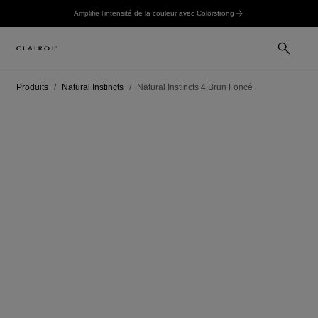
Amplifie l’intensité de la couleur avec Colorstrong
Produits
Natural Instincts
Natural Instincts 4 Brun Foncé