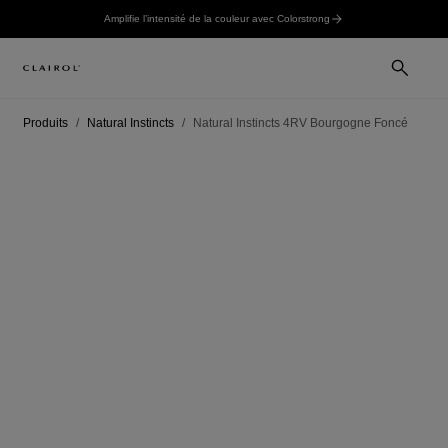
Amplifie l’intensité de la couleur avec Colorstrong
Produits
Natural Instincts
Natural Instincts 4RV Bourgogne Foncé