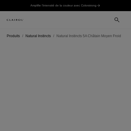
Amplifie l’intensité de la couleur avec Colorstrong
Produits
Natural Instincts
Natural Instincts 5A Châtain Moyen Froid