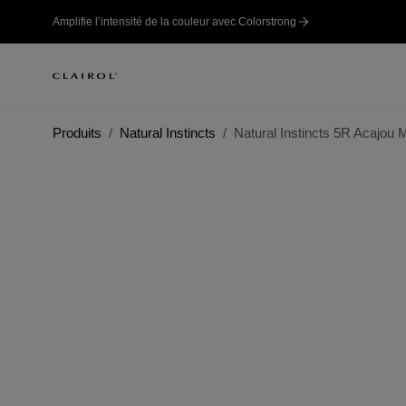
Amplifie l’intensité de la couleur avec Colorstrong
Produits
Natural Instincts
Natural Instincts 5R Acajou