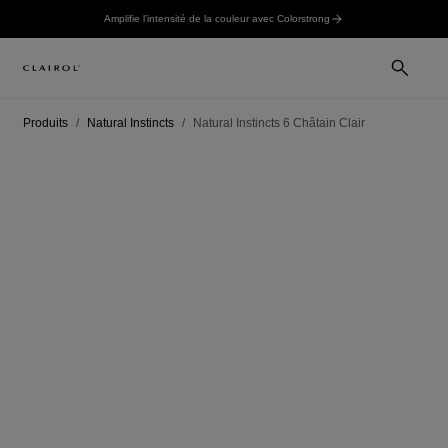
Amplifie l’intensité de la couleur avec Colorstrong
Produits
Natural Instincts
Natural Instincts 6 Châtain Clair