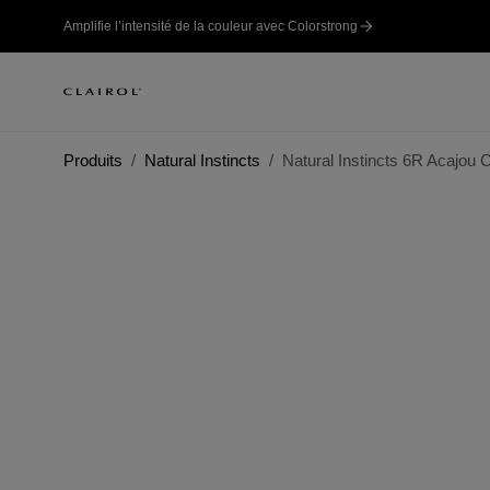
Amplifie l’intensité de la couleur avec Colorstrong
Produits
Natural Instincts
Natural Instincts 6R Acajou C