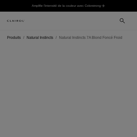
Amplifie l’intensité de la couleur avec Colorstrong
Produits
Natural Instincts
Natural Instincts 7A Blond Foncé Froid