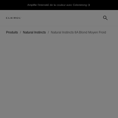
Amplifie l’intensité de la couleur avec Colorstrong
Produits
Natural Instincts
Natural Instincts 8A Blond Moyen Froid