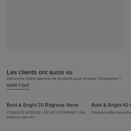
Les clients ont aussi vu
Découvre notre gamme de produits pour trouver l'inspiration !
VOIR TOUT
Bold & Bright 20 Réglisse Noire
Bold & Bright 40 Cafecito
Bold & Bright 20 Réglisse Noire
Bold & Bright 40 
COULEUR INTENSE + ÉCLAT HYDRATANT. Une
Powerful coffee tones tha
brillance sans fin!