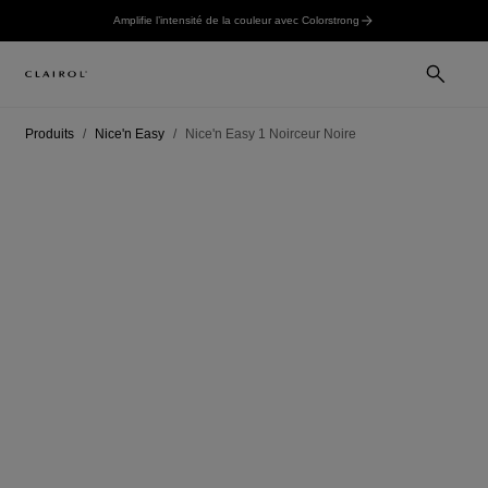
Amplifie l’intensité de la couleur avec Colorstrong
Produits
Nice'n Easy
Nice'n Easy 1 Noirceur Noire