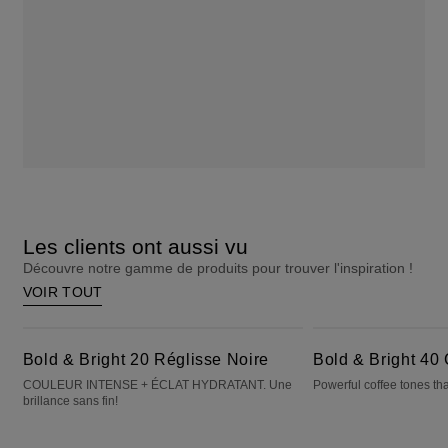
Les clients ont aussi vu
Découvre notre gamme de produits pour trouver l'inspiration !
VOIR TOUT
Bold & Bright 20 Réglisse Noire
Bold & Bright 40 Cafecito
Bold & Bright 20 Réglisse Noire
Bold & Bright 40 
COULEUR INTENSE + ÉCLAT HYDRATANT. Une
Powerful coffee tones tha
brillance sans fin!