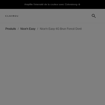
Amplifie l’intensité de la couleur avec Colorstrong
Produits
Nice'n Easy
Nice'n Easy 4G Brun Foncé Doré