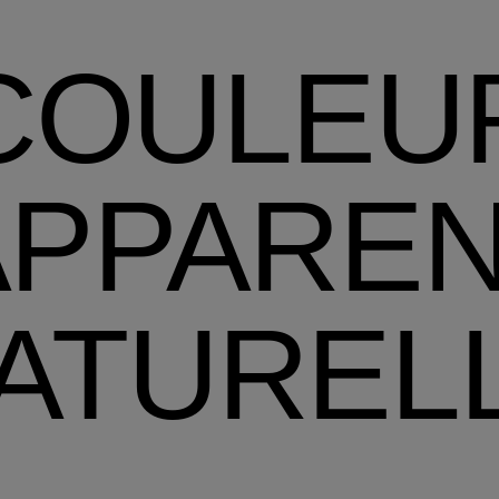
COULEU
APPARE
ATUREL