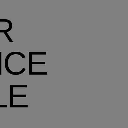
R
NCE
LE