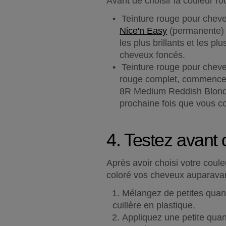
Avant de choisir la couleur ro
Nice'n Easy
 (permanente) q
les plus brillants et les p
cheveux foncés.
Teinture rouge pour cheve
rouge complet, commencez 
8R Medium Reddish Blonde.
prochaine fois que vous c
4. Testez avant 
Après avoir choisi votre coul
coloré vos cheveux auparavant
Mélangez de petites quanti
cuillère en plastique.
Appliquez une petite quant