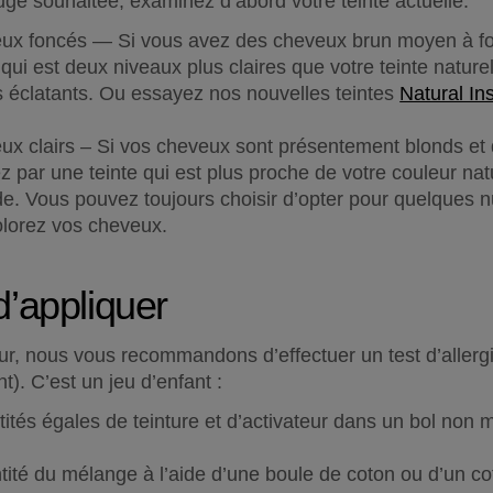
uge souhaitée, examinez d’abord votre teinte actuelle.
ui est deux niveaux plus claires que votre teinte naturell
lus éclatants. Ou essayez nos nouvelles teintes 
Natural In
ux clairs – Si vos cheveux sont présentement blonds et 
par une teinte qui est plus proche de votre couleur nat
 Vous pouvez toujours choisir d’opter pour quelques nu
olorez vos cheveux.
d’appliquer
eur, nous vous recommandons d’effectuer un test d’allerg
). C’est un jeu d’enfant :
tés égales de teinture et d’activateur dans un bol non mé
ité du mélange à l’aide d’une boule de coton ou d’un coton