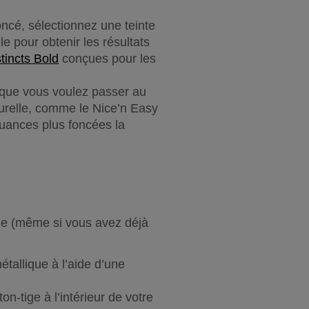
Teinture rouge pour cheveux foncés — Si vous avez des cheveux brun moyen à foncé, sélectionnez une teinte 
e pour obtenir les résultats 
stincts Bold
 conçues pour les 
que vous voulez passer au 
urelle, comme le Nice’n Easy 
ances plus foncées la 
ie (même si vous avez déjà 
tallique à l’aide d’une 
-tige à l’intérieur de votre 