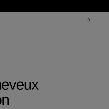
heveux
on