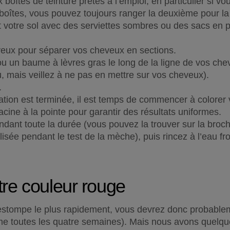
boîtes de teinture prêtes à l’emploi, en particulier si vo
 boîtes, vous pouvez toujours ranger la deuxième pour la
votre sol avec des serviettes sombres ou des sacs en pla
veux pour séparer vos cheveux en sections.
u un baume à lèvres gras le long de la ligne de vos cheve
u, mais veillez à ne pas en mettre sur vos cheveux).
.
tion est terminée, il est temps de commencer à colorer v
racine à la pointe pour garantir des résultats uniformes.
ndant toute la durée (vous pouvez la trouver sur la brochu
isée pendant le test de la mèche), puis rincez à l’eau froi
tre couleur rouge
’estompe le plus rapidement, vous devrez donc probablem
e toutes les quatre semaines). Mais nous avons quelques