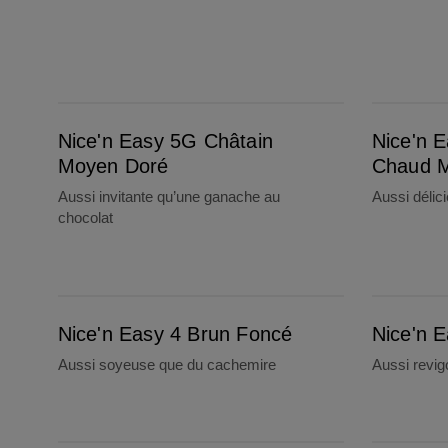
Nice'n Easy 5G Châtain Moyen Doré
Nice'n Easy 5CB Marron Chaud Moyen
Nice'n Easy 5G Châtain
Nice'n 
Moyen Doré
Chaud 
Aussi invitante qu’une ganache au
Aussi délic
chocolat
Nice'n Easy 4 Brun Foncé
Nice'n Easy 3 Noir Brun
Nice'n Easy 4 Brun Foncé
Nice'n E
Aussi soyeuse que du cachemire
Aussi revig
Nice'n Easy 2 Noir
Nice'n Easy 1N Noir Très Profond