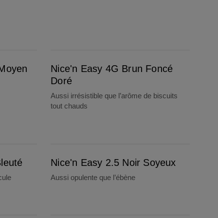
Nice'n Easy 4G Brun Foncé Doré
 Moyen
Nice'n Easy 4G Brun Foncé
Doré
Aussi irrésistible que l’arôme de biscuits
tout chauds
Nice'n Easy 2.5 Noir Soyeux
leuté
Nice'n Easy 2.5 Noir Soyeux
cule
Aussi opulente que l’ébène
Nice'n Easy 6.5G Châtain Très Clair Doré