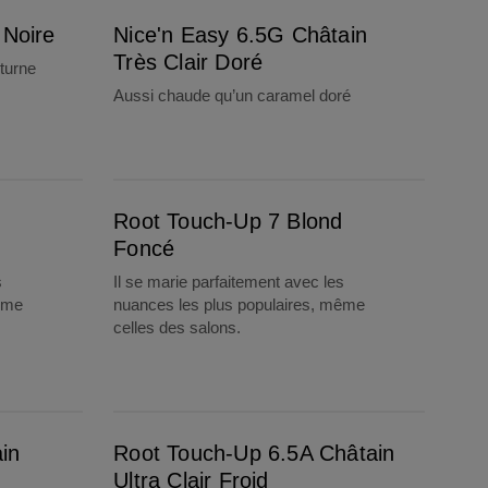
 Noire
Nice'n Easy 6.5G Châtain
Très Clair Doré
cturne
Aussi chaude qu’un caramel doré
Root Touch-Up 7 Blond Foncé
d
Root Touch-Up 7 Blond
Foncé
s
Il se marie parfaitement avec les
même
nuances les plus populaires, même
celles des salons.
Root Touch-Up 6.5A Châtain Ultra Clair Froid
in
Root Touch-Up 6.5A Châtain
Ultra Clair Froid