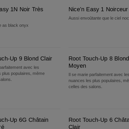
asy 1N Noir Très
Nice'n Easy 1 Noirceur
Aussi envoûtante que le ciel no
e as black onyx
Root Touch-Up 8 Blond Moyen
uch-Up 9 Blond Clair
Root Touch-Up 8 Blon
Moyen
 parfaitement avec les
s plus populaires, même
Il se marie parfaitement avec le
salons.
nuances les plus populaires, 
celles des salons.
Root Touch-Up 6 Châtain Clair
uch-Up 6G Châtain
Root Touch-Up 6 Châta
ré
Clair