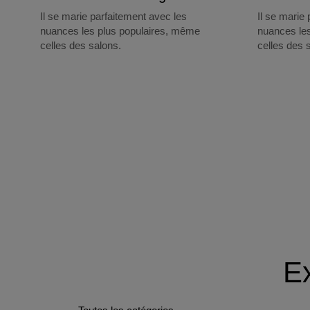
Il se marie parfaitement avec les
Il se marie
nuances les plus populaires, même
nuances le
celles des salons.
celles des 
Ex