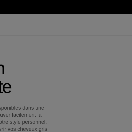
n
te
isponibles dans une
uver facilement la
otre style personnel.
rir vos cheveux gris