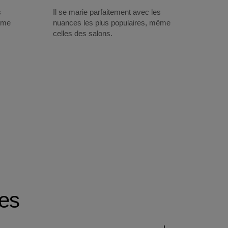
s
Il se marie parfaitement avec les
même
nuances les plus populaires, même
celles des salons.
ies