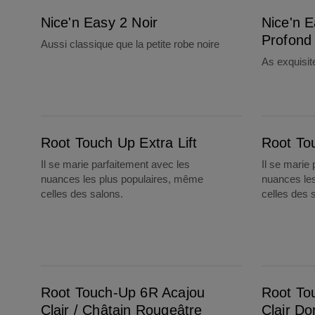
Nice'n Easy 2 Noir
Nice'n E
Profond
Aussi classique que la petite robe noire
As exquisit
Root Touch Up Extra Lift
Root Touch-Up 9 Blond Clair
Root Touch Up Extra Lift
Root To
Il se marie parfaitement avec les
Il se marie
nuances les plus populaires, même
nuances le
celles des salons.
celles des 
Root Touch-Up 6R Acajou Clair / Châtain Rougeâtre
Root Touch-Up 6G Châtain Clair Doré
Root Touch-Up 6R Acajou
Root To
Clair / Châtain Rougeâtre
Clair Do