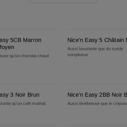
Nice'n Easy 5 Châtain Moyen
Easy 5CB Marron
Nice'n Easy 5 Châtain
Moyen
Aussi luxuriante que du suède
somptueux
ieuse qu’un chocolat chaud
Nice'n Easy 2BB Noir Bleuté
asy 3 Noir Brun
Nice'n Easy 2BB Noir B
orante qu’un café matinal
Aussi ténébreuse que le crépus
Nice'n Easy 1 Noirceur Noire