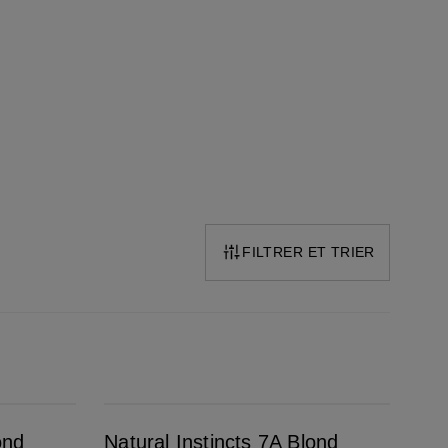
FILTRER ET TRIER
Natural Instincts 7A Blond Foncé Froid
ond
Natural Instincts 7A Blond