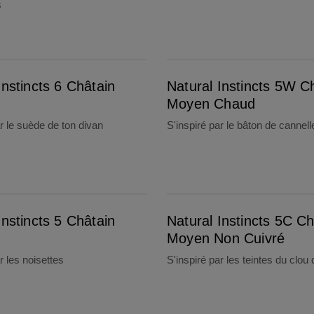
s
Natural Instincts 5W Châtain Moyen Chaud
Instincts 6 Châtain
Natural Instincts 5W C
Moyen Chaud
ar le suède de ton divan
S'inspiré par le bâton de cannell
Natural Instincts 5C Châtain Moyen Non Cuivré
Instincts 5 Châtain
Natural Instincts 5C Ch
Moyen Non Cuivré
r les noisettes
S'inspiré par les teintes du clou 