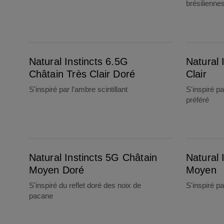
brésilienne
Natural Instincts 6.5G Châtain Très Clair Doré
Natural Instincts 6 Châtain Clair
Natural Instincts 6.5G
Natural 
Châtain Très Clair Doré
Clair
S'inspiré par l’ambre scintillant
S'inspiré p
préféré
Natural Instincts 5G Châtain Moyen Doré
Natural Instincts 5 Châtain Moyen
Natural Instincts 5G Châtain
Natural 
Moyen Doré
Moyen
S'inspiré du reflet doré des noix de
S'inspiré pa
pacane