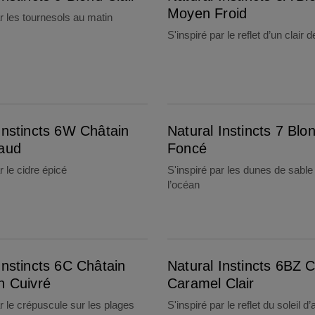
Moyen Froid
ar les tournesols au matin
S'inspiré par le reflet d’un clair 
Natural Instincts 7 Blond Foncé
Instincts 6W Châtain
Natural Instincts 7 Blo
haud
Foncé
r le cidre épicé
S'inspiré par les dunes de sable
l’océan
Natural Instincts 6BZ Châtain Caramel Clair
Instincts 6C Châtain
Natural Instincts 6BZ 
n Cuivré
Caramel Clair
ar le crépuscule sur les plages
S'inspiré par le reflet du soleil 