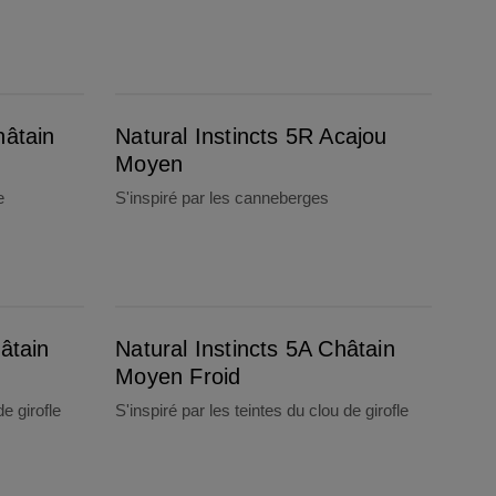
Natural Instincts 5R Acajou Moyen
hâtain
Natural Instincts 5R Acajou
Moyen
e
S'inspiré par les canneberges
Natural Instincts 5A Châtain Moyen Froid
âtain
Natural Instincts 5A Châtain
Moyen Froid
de girofle
S'inspiré par les teintes du clou de girofle