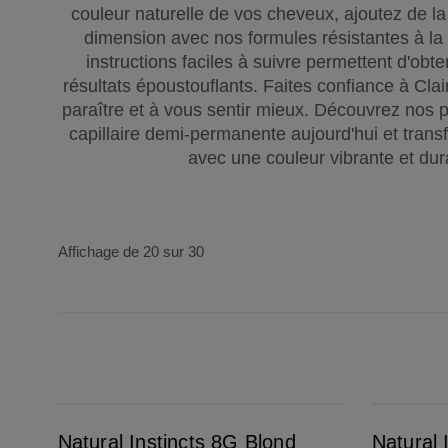
couleur naturelle de vos cheveux, ajoutez de la
dimension avec nos formules résistantes à la
instructions faciles à suivre permettent d'obte
résultats époustouflants. Faites confiance à Clai
paraître et à vous sentir mieux. Découvrez nos p
capillaire demi-permanente aujourd'hui et tran
avec une couleur vibrante et dur
Affichage de 20 sur 30
Natural Instincts 8G Blond Moyen Doré
Natural Instincts 9 Blond Clair
Natural Instincts 8G Blond
Natural 