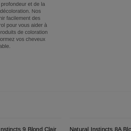
 profondeur et de la
 décoloration. Nos
nir facilement des
rol pour vous aider à
roduits de coloration
sformez vos cheveux
able.
Natural Instincts 8A Blond Moyen Froid
Instincts 9 Blond Clair
Natural Instincts 8A Bl