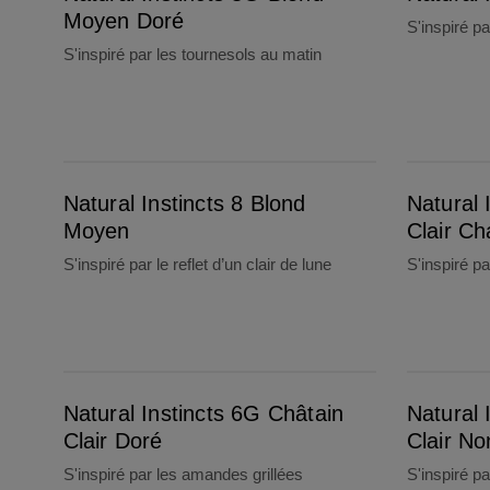
Moyen Doré
S'inspiré p
S'inspiré par les tournesols au matin
Natural Instincts 8 Blond Moyen
Natural Instincts 6W Châtain Clair Chaud
Natural Instincts 8 Blond
Natural 
Moyen
Clair C
S'inspiré par le reflet d’un clair de lune
S'inspiré pa
Natural Instincts 6G Châtain Clair Doré
Natural Instincts 6C Châtain Clair Non Cuivré
Natural Instincts 6G Châtain
Natural 
Clair Doré
Clair No
S'inspiré par les amandes grillées
S'inspiré p