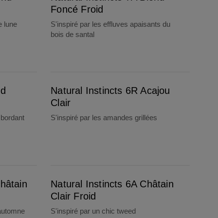
Foncé Froid
de lune
S'inspiré par les effluves apaisants du
bois de santal
Natural Instincts 6R Acajou Clair
nd
Natural Instincts 6R Acajou
Clair
 bordant
S'inspiré par les amandes grillées
Natural Instincts 6A Châtain Clair Froid
Châtain
Natural Instincts 6A Châtain
Clair Froid
d’automne
S'inspiré par un chic tweed